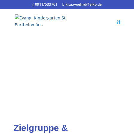
0911/533761
kita.woehrd@elkb.de
Zielgruppe &